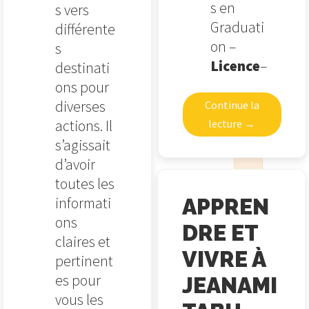
s en
s vers
Graduati
différente
on –
s
Licence
–
destinati
ons pour
diverses
Continue la
actions. Il
lecture
→
s’agissait
d’avoir
toutes les
informati
APPREN
ons
DRE ET
claires et
VIVRE À
pertinent
es pour
JEANAMI
vous les