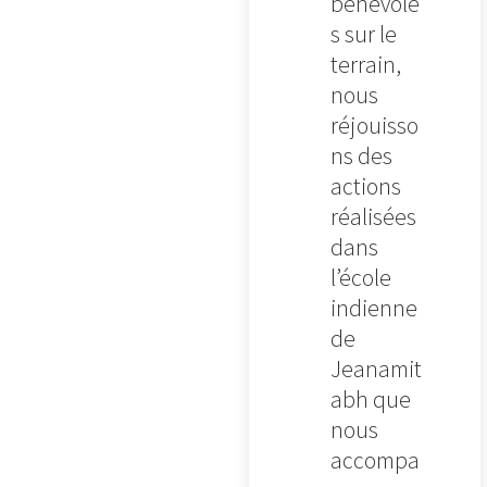
bénévole
s sur le
terrain,
nous
réjouisso
ns des
actions
réalisées
dans
l’école
indienne
de
Jeanamit
abh que
nous
accompa