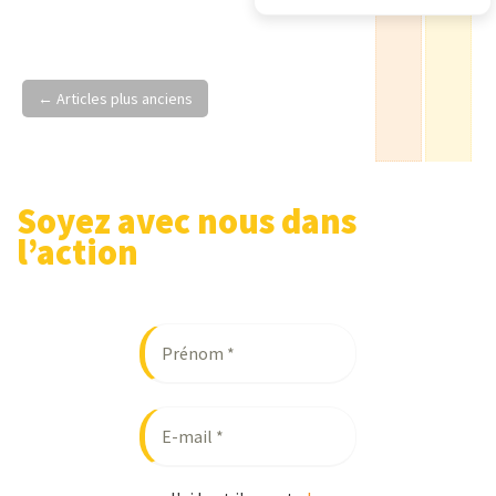
Navigation
←
Articles plus anciens
au
sein
des
articles
Soyez avec nous dans
l’action