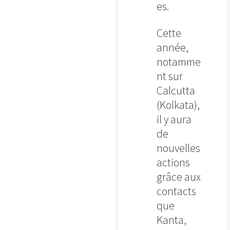
es.
Cette
année,
notamme
nt sur
Calcutta
(Kolkata),
il y aura
de
nouvelles
actions
grâce aux
contacts
que
Kanta,