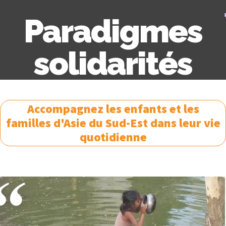
Paradigmes
solidarités
Accompagnez les enfants et les
familles d'Asie du Sud-Est dans leur vie
quotidienne