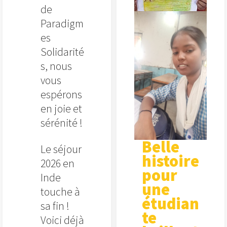
de
Paradigm
es
Solidarité
s, nous
vous
espérons
en joie et
sérénité !
Belle
Le séjour
histoire
2026 en
pour
Inde
une
touche à
étudian
sa fin !
te
Voici déjà