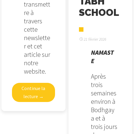
TABH
transmett
SCHOOL
re à
travers
cette
newslette
21 février 2026
r et cet
NAMAST
article sur
E
notre
website.
Après
trois
Continue la
semaines
lecture
→
environ à
Bodhgay
a et à
trois jours