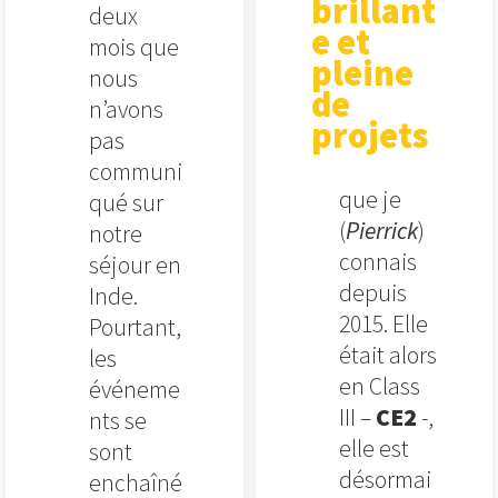
brillant
deux
e et
mois que
pleine
nous
de
n’avons
projets
pas
communi
que je
qué sur
(
Pierrick
)
notre
connais
séjour en
depuis
Inde.
2015. Elle
Pourtant,
était alors
les
en Class
événeme
III –
CE2
-,
nts se
elle est
sont
désormai
enchaîné