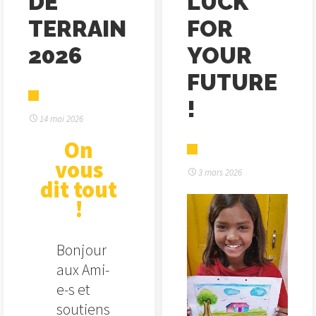
DE
LUCK
TERRAIN
FOR
2026
YOUR
FUTURE
!
14 mai 2026
On
vous
3 mars 2026
dit tout
!
Bonjour
aux Ami-
e-s et
soutiens